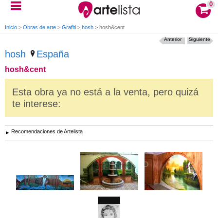
0
Inicio
>
Obras de arte
>
Grafiti
>
hosh
>
hosh&cent
Anterior
Siguiente
hosh
España
hosh&cent
Esta obra ya no está a la venta, pero quizá
te interese:
Recomendaciones de Artelista