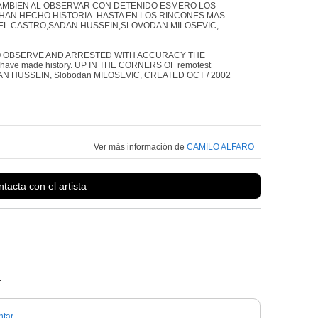
TAMBIEN AL OBSERVAR CON DETENIDO ESMERO LOS
HAN HECHO HISTORIA. HASTA EN LOS RINCONES MAS
IDEL CASTRO,SADAN HUSSEIN,SLOVODAN MILOSEVIC,
O OBSERVE AND ARRESTED WITH ACCURACY THE
ve made history. UP IN THE CORNERS OF remotest
AN HUSSEIN, Slobodan MILOSEVIC, CREATED OCT / 2002
Ver más información de
CAMILO ALFARO
tacta con el artista
.
tar