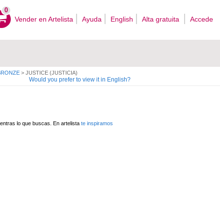
0
Vender en Artelista
Ayuda
English
Alta gratuita
Accede
BRONZE
>
JUSTICE (JUSTICIA)
Would you prefer to view it in English?
ntras lo que buscas. En artelista
te inspiramos