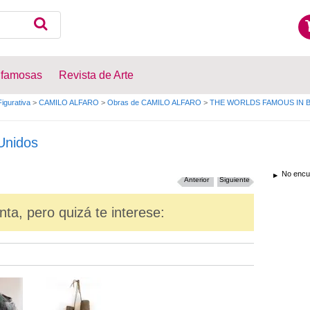
 famosas
Revista de Arte
Figurativa
>
CAMILO ALFARO
>
Obras de CAMILO ALFARO
>
THE WORLDS FAMOUS IN 
Unidos
No encue
Anterior
Siguiente
nta, pero quizá te interese: