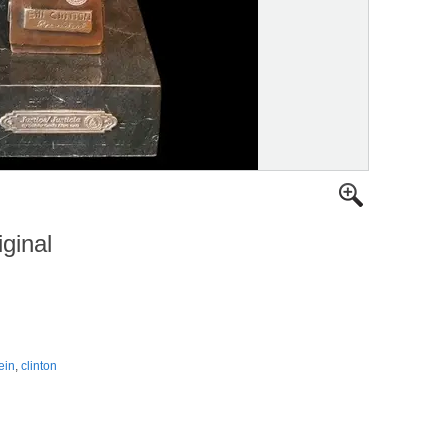
iginal
ein
,
clinton