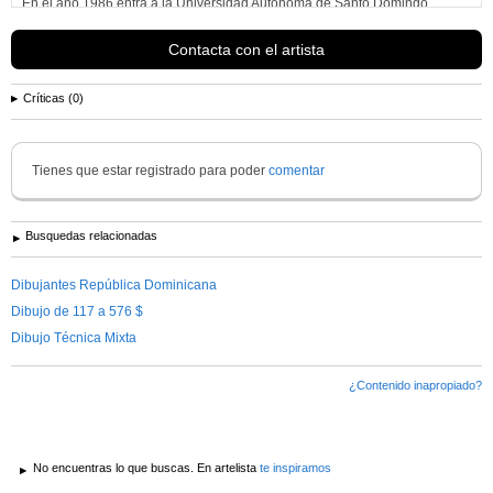
En el año 1986 entra a la Universidad Autonoma de Santo Domingo,
(UASD), donde estudia Publicidad durante varios años,...
Ver más información de
Pedro Osorio
Contacta con el artista
Críticas (0)
Tienes que estar registrado para poder
comentar
Busquedas relacionadas
Dibujantes República Dominicana
Dibujo de 117 a 576 $
Dibujo Técnica Mixta
¿Contenido inapropiado?
No encuentras lo que buscas. En artelista
te inspiramos