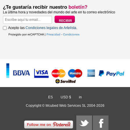
¿Te gustaría recibir nuestro
boletín?
La última hora y novedades del mundo del arte en tu correo electrónico
Acepto las
Condiciones legales de Artelista
.
Protegido por reCAPTCHA |
Privacidad
-
Condiciones
ES
/
USD $
/
in
Copyright © Mcubed Web Services SL 2004-2026