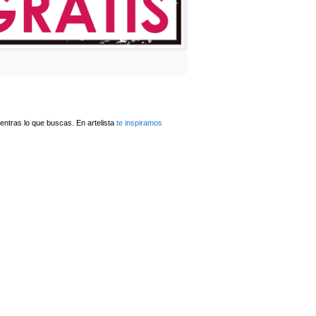
ntras lo que buscas. En artelista
te inspiramos