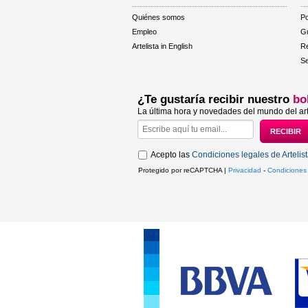
Quiénes somos
Po
Empleo
Gu
Artelista in English
R
Se
¿Te gustaría recibir nuestro
bo
La última hora y novedades del mundo del art
Acepto las
Condiciones legales de Artelis
Protegido por reCAPTCHA |
Privacidad
-
Condiciones