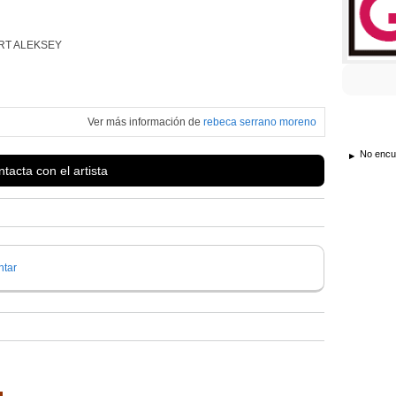
RT ALEKSEY
Ver más información de
rebeca serrano moreno
No encue
tacta con el artista
tar