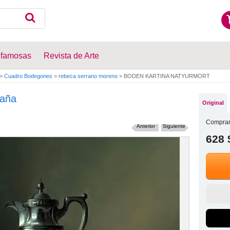
 famosas
Revista de Arte
>
Cuadro Bodegones
>
rebeca serrano moreno
>
BODEN KARTINA NATYURMORT
aña
Original
Comprar
Anterior
Siguiente
628 