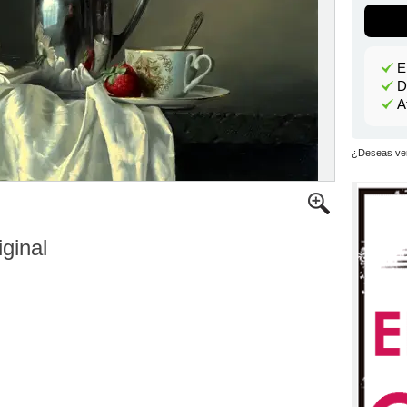
E
D
A
¿Deseas ver
iginal