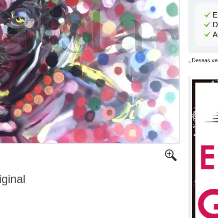
E
D
A
¿Deseas ver
iginal