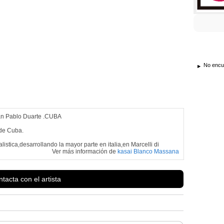
No encue
uan Pablo Duarte .CUBA
 de Cuba.
istica,desarrollando la mayor parte en italia,en Marcelli di
Ver más información de
kasai Blanco Massana
tacta con el artista