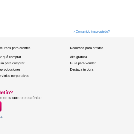
¿Contenido inapropiado?
cursos para clientes
Recursos para artistas
r qué comprar
Alta gratuita
ía para comprar
Guía para vender
eproducciones
Destaca tu obra
rvicios corporativos
letín?
e en tu correo electrónico
ta
.