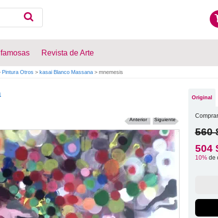
 famosas
Revista de Arte
>
Pintura Otros
>
kasai Blanco Massana
>
mnemesis
a
Original
Comprar
Anterior
Siguiente
560 
504 
10%
de 