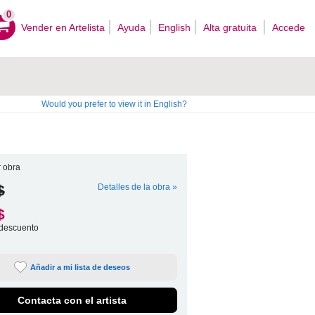
0
Vender en Artelista
Ayuda
English
Alta gratuita
Accede
Would you prefer to view it in English?
 obra
$
Detalles de la obra »
$
descuento
Añadir a mi lista de deseos
Contacta con el artista