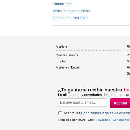
Pintura Tela
Venta de cuadros Otros
Comprar Acrílico Otros
Artelista
Re
Quiénes somos
Po
Empleo
Gu
Artelista in English
R
Se
¿Te gustaría recibir nuestro
bo
La última hora y novedades del mundo del art
Acepto las
Condiciones legales de Artelis
Protegido por reCAPTCHA |
Privacidad
-
Condiciones