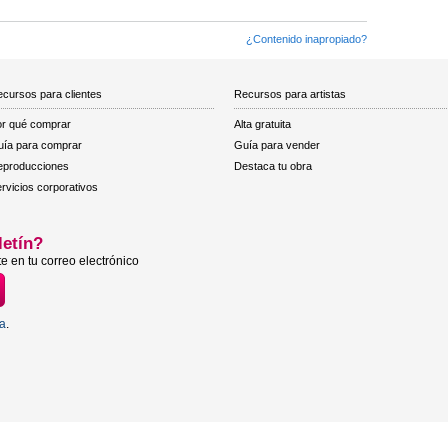
¿Contenido inapropiado?
cursos para clientes
Recursos para artistas
r qué comprar
Alta gratuita
ía para comprar
Guía para vender
eproducciones
Destaca tu obra
rvicios corporativos
letín?
e en tu correo electrónico
ta
.