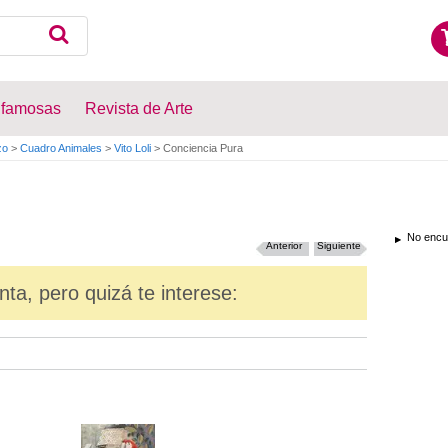
 famosas
Revista de Arte
zo
>
Cuadro Animales
>
Vito Loli
>
Conciencia Pura
No encue
Anterior
Siguiente
nta, pero quizá te interese: