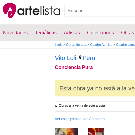
Novedades
Temáticas
Artistas
Colecciones
Obras
Inicio
>
Obras de arte
>
Cuadro Acrílico
>
Cuadro Lien
Vito Loli
Perú
Conciencia Pura
Esta obra ya no está a la ve
Obras a la venta de este artista
Ver otras pinturas de Animales