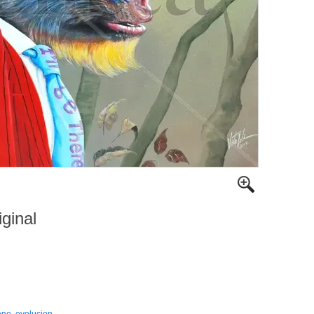
iginal
ono
,
evolucion