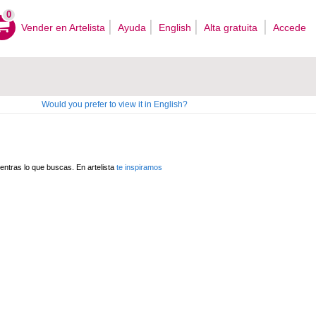
0
Vender en Artelista
Ayuda
English
Alta gratuita
Accede
Would you prefer to view it in English?
ntras lo que buscas. En artelista
te inspiramos