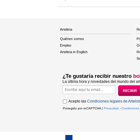
Artelista
Re
Quiénes somos
Po
Empleo
Gu
Artelista in English
R
Se
¿Te gustaría recibir nuestro
bo
La última hora y novedades del mundo del art
Acepto las
Condiciones legales de Artelis
Protegido por reCAPTCHA |
Privacidad
-
Condiciones