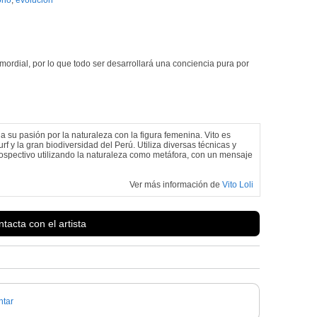
mordial, por lo que todo ser desarrollará una conciencia pura por
na su pasión por la naturaleza con la figura femenina. Vito es
rf y la gran biodiversidad del Perú. Utiliza diversas técnicas y
rospectivo utilizando la naturaleza como metáfora, con un mensaje
Ver más información de
Vito Loli
tacta con el artista
tar