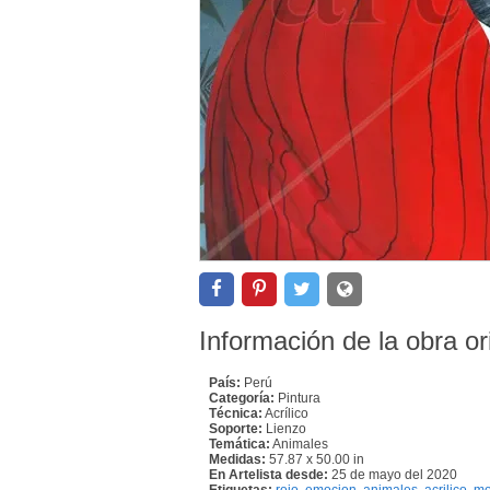
Información de la obra or
País:
Perú
Categoría:
Pintura
Técnica:
Acrílico
Soporte:
Lienzo
Temática:
Animales
Medidas:
57.87 x 50.00 in
En Artelista desde:
25 de mayo del 2020
Etiquetas:
rojo
,
emocion
,
animales
,
acrilico
,
m