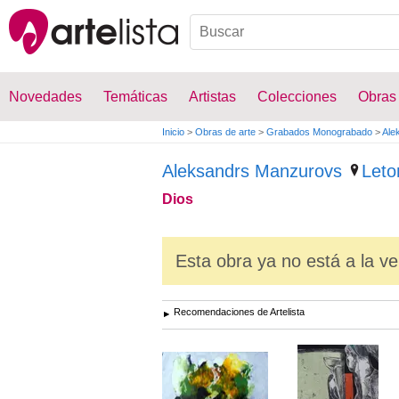
Novedades
Temáticas
Artistas
Colecciones
Obras
Inicio
>
Obras de arte
>
Grabados Monograbado
>
Ale
Aleksandrs Manzurovs
Leto
Dios
Esta obra ya no está a la ve
Recomendaciones de Artelista