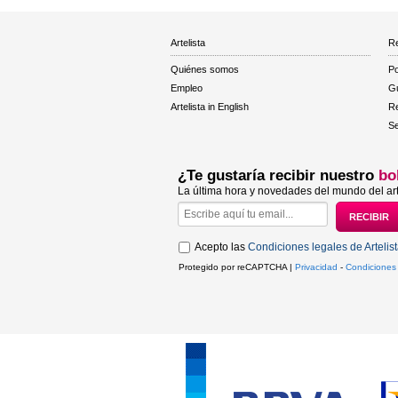
Artelista
Re
Quiénes somos
Po
Empleo
Gu
Artelista in English
R
Se
¿Te gustaría recibir nuestro
bo
La última hora y novedades del mundo del art
Acepto las
Condiciones legales de Artelis
Protegido por reCAPTCHA |
Privacidad
-
Condiciones