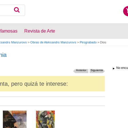
 famosas
Revista de Arte
ksandrs Manzurovs
>
Obras de Aleksandrs Manzurovs
>
Pirograbado
>
Dios
nia
No encue
Anterior
Siguiente
nta, pero quizá te interese: