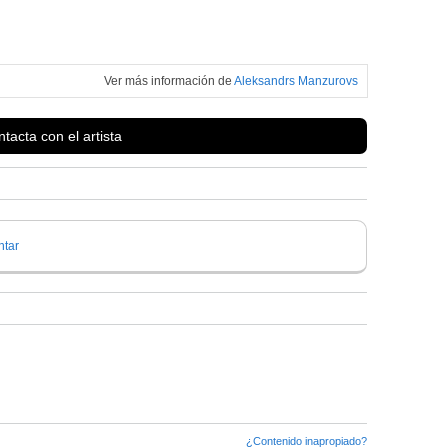
Ver más información de
Aleksandrs Manzurovs
tacta con el artista
tar
¿Contenido inapropiado?