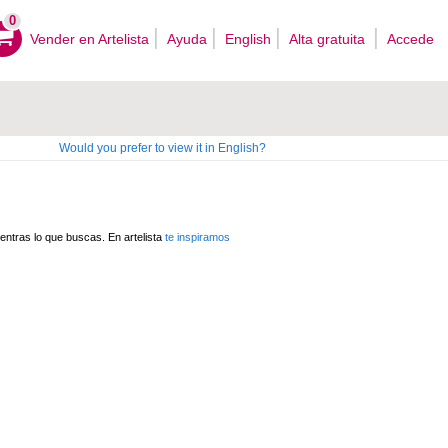
0
Vender en Artelista
Ayuda
English
Alta gratuita
Accede
Would you prefer to view it in English?
ntras lo que buscas. En artelista
te inspiramos