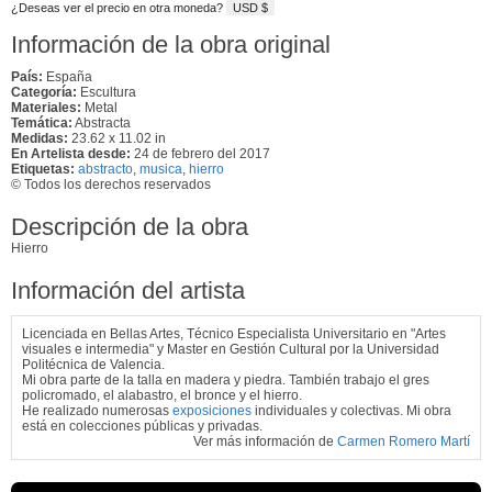
¿Deseas ver el precio en otra moneda?
USD $
Información de la obra original
País:
España
Categoría:
Escultura
Materiales:
Metal
Temática:
Abstracta
Medidas:
23.62 x 11.02 in
En Artelista desde:
24 de febrero del 2017
Etiquetas:
abstracto
,
musica
,
hierro
© Todos los derechos reservados
Descripción de la obra
Hierro
Información del artista
Licenciada en Bellas Artes, Técnico Especialista Universitario en "Artes
visuales e intermedia" y Master en Gestión Cultural por la Universidad
Politécnica de Valencia.
Mi obra parte de la talla en madera y piedra. También trabajo el gres
policromado, el alabastro, el bronce y el hierro.
He realizado numerosas
exposiciones
individuales y colectivas. Mi obra
está en colecciones públicas y privadas.
Ver más información de
Carmen Romero Martí