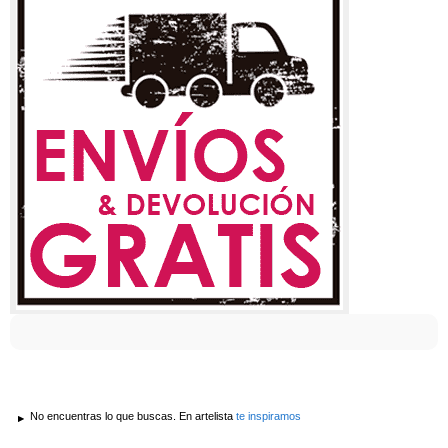
No encuentras lo que buscas. En artelista
te inspiramos