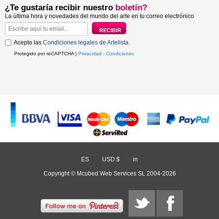
¿Te gustaría recibir nuestro
boletín?
La última hora y novedades del mundo del arte en tu correo electrónico
Acepto las
Condiciones legales de Artelista
.
Protegido por reCAPTCHA |
Privacidad
-
Condiciones
ES
/
USD $
/
in
Copyright © Mcubed Web Services SL 2004-2026