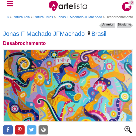
0
a Óleo
>
Pintura Tela
>
Pintura Otros
>
Jonas F Machado JFMachado
>
Desabrochamento
Anterior
Siguiente
Jonas F Machado JFMachado
Brasil
Desabrochamento