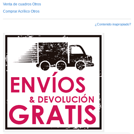
Venta de cuadros Otros
Comprar Acrílico Otros
¿Contenido inapropiado?