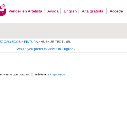
0
Vender en Artelista
Ayuda
English
Alta gratuita
Accede
DEZ GALLEGOS
>
PINTURA
>
HUEHUE-TEOTL (EL
Would you prefer to view it in English?
ntras lo que buscas. En artelista
te inspiramos