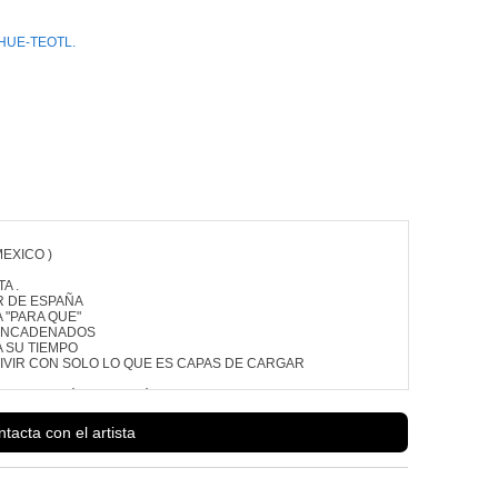
HUE-TEOTL.
EXICO )
A .
R DE ESPAÑA
 "PARA QUE"
 ENCADENADOS
 SU TIEMPO
IVIR CON SOLO LO QUE ES CAPAS DE CARGAR
Ver más información de
ADRIAN . FERNANDEZ GALLEGOS
tacta con el artista