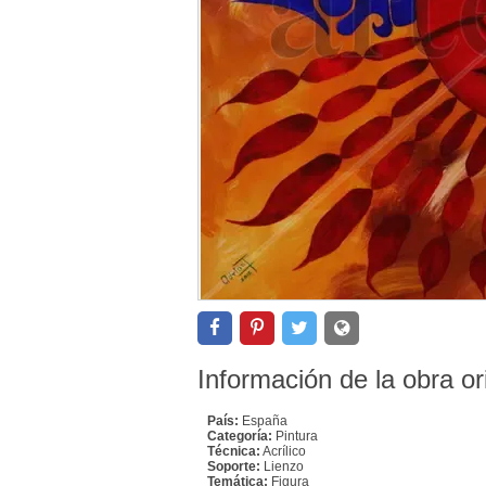
Información de la obra or
País:
España
Categoría:
Pintura
Técnica:
Acrílico
Soporte:
Lienzo
Temática:
Figura