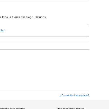
e toda la fuerza del fuego. Saludos.
tar
¿Contenido inapropiado?
cursos para clientes
Recursos para artistas