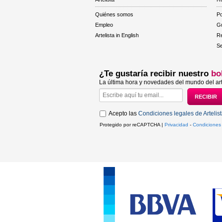
Quiénes somos
Po
Empleo
Gu
Artelista in English
R
Se
¿Te gustaría recibir nuestro
bo
La última hora y novedades del mundo del art
Acepto las
Condiciones legales de Artelis
Protegido por reCAPTCHA |
Privacidad
-
Condiciones