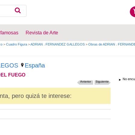
 famosas
Revista de Arte
zo
>
Cuadro Figura
>
ADRIAN . FERNANDEZ GALLEGOS
>
Obras de ADRIAN . FERNAN
LEGOS
España
DEL FUEGO
No encue
Anterior
Siguiente
nta, pero quizá te interese: