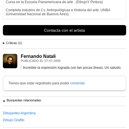
Cursa en la Escuela Panamericana de arte . (DibujoY Pintura)
Completa estudios de Cs. Antropológicas e Historia del arte. UNBA
(Universidad Nacional de Buenos Aires).
Es egresada de las carrerasde Artes Visuales(orientación dibujo/pintura)
y...
Contacta con el artista
Ver más información de
Cris Matute Garmend
Críticas (1)
Fernando Natali
PUBLICADO EL
27-07-2009
Increible la expresión lograda con tan pocas líneas. Un saludo.
Tienes que estar registrado para poder
comentar
Busquedas relacionadas
Dibujantes Argentina
Dibujo Grafito