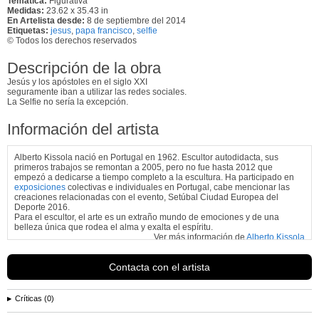
Temática:
Figurativa
Medidas:
23.62 x 35.43 in
En Artelista desde:
8 de septiembre del 2014
Etiquetas:
jesus
,
papa francisco
,
selfie
© Todos los derechos reservados
Descripción de la obra
Jesús y los apóstoles en el siglo XXI
seguramente iban a utilizar las redes sociales.
La Selfie no sería la excepción.
Información del artista
Alberto Kissola nació en Portugal en 1962. Escultor autodidacta, sus
primeros trabajos se remontan a 2005, pero no fue hasta 2012 que
empezó a dedicarse a tiempo completo a la escultura. Ha participado en
exposiciones
colectivas e individuales en Portugal, cabe mencionar las
creaciones relacionadas con el evento, Setúbal Ciudad Europea del
Deporte 2016.
Para el escultor, el arte es un extraño mundo de emociones y de una
belleza única que rodea el alma y exalta el espíritu.
Ver más información de
Alberto Kissola
Contacta con el artista
Críticas (0)