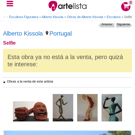
0
tros
>
Escultura Figurativa
>
Alberto Kissola
>
Obras de Alberto Kissola
>
Escultura
>
Selfie
Anterior
Siguiente
Alberto Kissola
Portugal
Selfie
Esta obra ya no está a la venta, pero quizá
te interese:
Obras a la venta de este artista