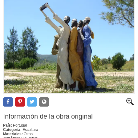
Información de la obra original
País:
Portugal
Categoría:
Escultura
Materiales:
Otros