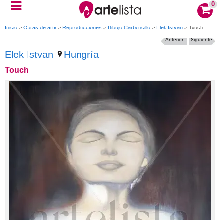
0
Inicio
>
Obras de arte
>
Reproducciones
>
Dibujo Carboncillo
>
Elek Istvan
>
Touch
Anterior
Siguiente
Elek Istvan
Hungría
Touch