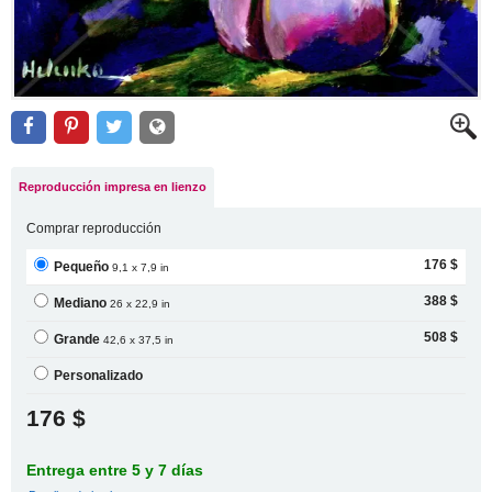
Reproducción impresa en lienzo
Comprar reproducción
176 $
Pequeño
9,1 x 7,9 in
388 $
Mediano
26 x 22,9 in
508 $
Grande
42,6 x 37,5 in
Personalizado
176 $
Entrega entre 5 y 7 días