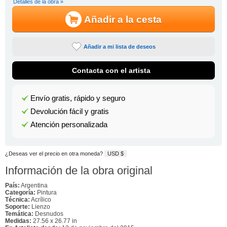
Detalles de la obra »
Añadir a la cesta
Añadir a mi lista de deseos
Contacta con el artista
Envío gratis, rápido y seguro
Devolución fácil y gratis
Atención personalizada
¿Deseas ver el precio en otra moneda?
USD $
Información de la obra original
País:
Argentina
Categoría:
Pintura
Técnica:
Acrílico
Soporte:
Lienzo
Temática:
Desnudos
Medidas:
27.56 x 26.77 in