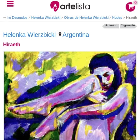
0
Cuadro Desnudos
>
Helenka Wierzbicki
>
Obras de Helenka Wierzbicki
>
Nudes
>
Hiraeth
Anterior
Siguiente
Helenka Wierzbicki
Argentina
Hiraeth