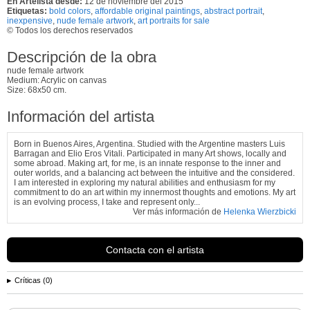
En Artelista desde:
12 de noviembre del 2015
Etiquetas:
bold colors
,
affordable original paintings
,
abstract portrait
,
inexpensive
,
nude female artwork
,
art portraits for sale
© Todos los derechos reservados
Descripción de la obra
nude female artwork
Medium: Acrylic on canvas
Size: 68x50 cm.
Información del artista
Born in Buenos Aires, Argentina. Studied with the Argentine masters Luis
Barragan and Elio Eros Vitali. Participated in many Art shows, locally and
some abroad. Making art, for me, is an innate response to the inner and
outer worlds, and a balancing act between the intuitive and the considered.
I am interested in exploring my natural abilities and enthusiasm for my
commitment to do an art within my innermost thoughts and emotions. My art
is an evolving process, I take and represent only...
Ver más información de
Helenka Wierzbicki
Contacta con el artista
Críticas (0)