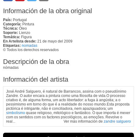
Información de la obra original
País:
Portugal
Categoría:
Pintura
Técnica:
Óleo
Soporte:
Lienzo
Temática:
Figura
En Artelista desde:
21 de mayo del 2009
Etiquetas:
nomadas
© Todos los derechos reservados
Descripción de la obra
nómadas
Información del artista
José André Salguero, é natural de Barrancos, assina com o pseudónimo
Zandre. O autor encara a pintura como uma filosofia de vida.O processo
criativo é, de alguma forma, um acto libertador: a fuga à angústia; a o
pessimismo em torno do que é a realidade do nosso mundo.Esta proposta
pictórica é intrigante, não é conciliadora, nem apaziguadora; um
simbolismo
quase religioso, mitológico e fantástico. O que importa é mexer
com os sentidos com os factores psicológicos, as emoções. Revolve o
real...
Ver más información de
zandre salguero