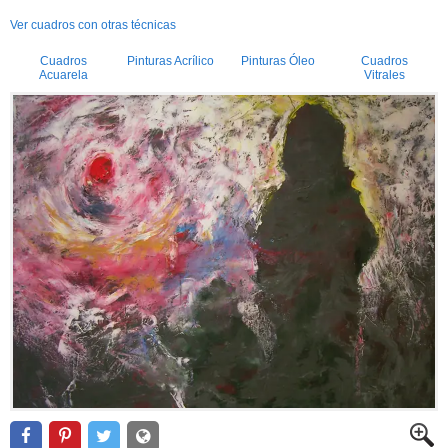
Ver cuadros con otras técnicas
Cuadros
Pinturas Acrílico
Pinturas Óleo
Cuadros
Acuarela
Vitrales