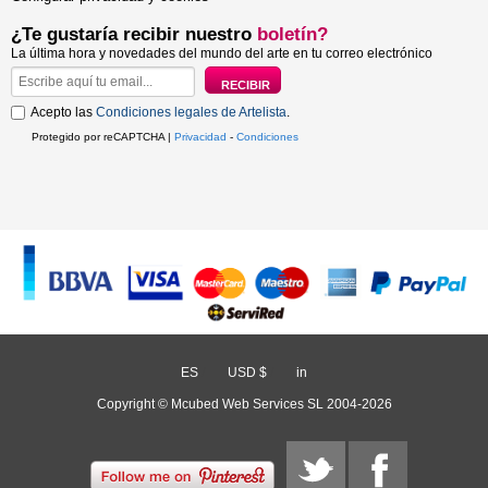
¿Te gustaría recibir nuestro
boletín?
La última hora y novedades del mundo del arte en tu correo electrónico
Acepto las
Condiciones legales de Artelista
.
Protegido por reCAPTCHA |
Privacidad
-
Condiciones
ES
/
USD $
/
in
Copyright © Mcubed Web Services SL 2004-2026