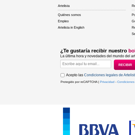
Artelista
Re
Quiénes somos
Po
Empleo
Gu
Artelista in English
R
Se
¿Te gustaría recibir nuestro
bo
La última hora y novedades del mundo del art
Acepto las
Condiciones legales de Artelis
Protegido por reCAPTCHA |
Privacidad
-
Condiciones