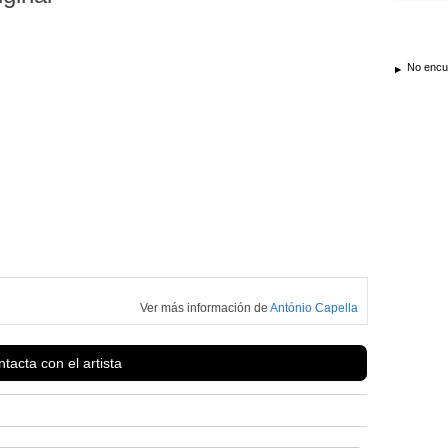
No encue
Ver más información de
António Capella
tacta con el artista