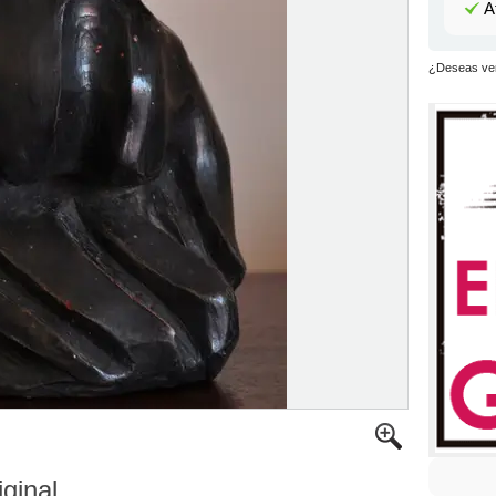
A
¿Deseas ver
iginal