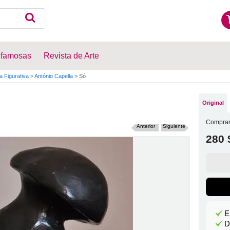
 famosas
Revista de Arte
a Figurativa
>
António Capella
>
Só
Original
Comprar
Anterior
Siguiente
280 
E
D