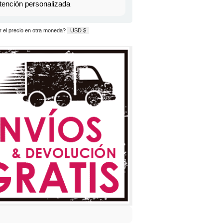
tención personalizada
 el precio en otra moneda?
USD $