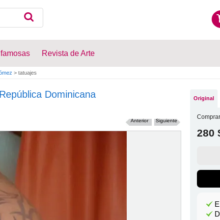
 famosas
Revista de Arte
Gómez
>
tatuajes
República Dominicana
Original
Comprar
Anterior
Siguiente
280 
E
D