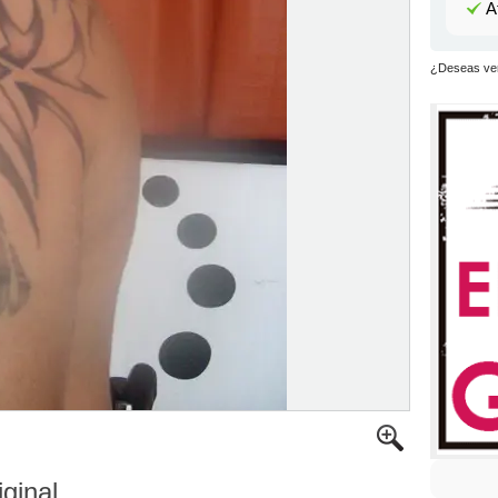
A
¿Deseas ver
iginal