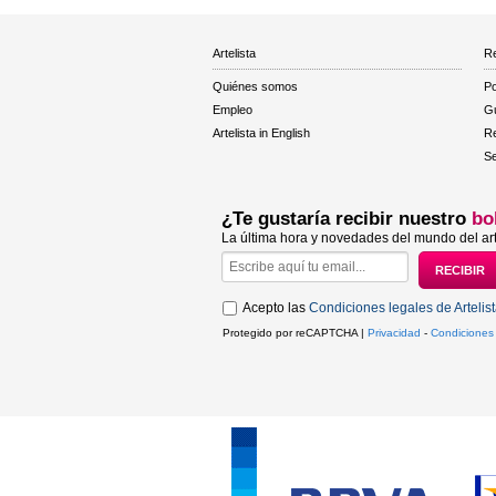
Artelista
Re
Quiénes somos
Po
Empleo
Gu
Artelista in English
R
Se
¿Te gustaría recibir nuestro
bo
La última hora y novedades del mundo del art
Acepto las
Condiciones legales de Artelis
Protegido por reCAPTCHA |
Privacidad
-
Condiciones