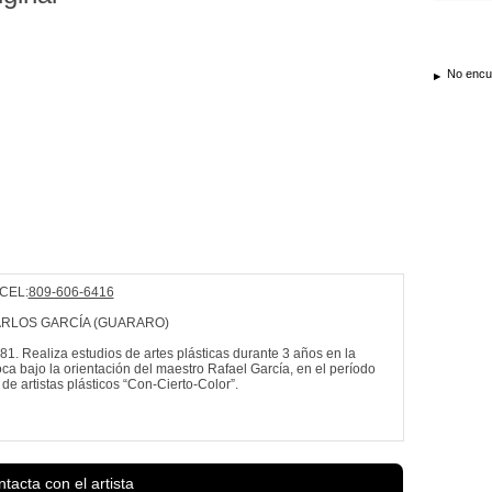
No encue
CEL:
809-606-6416
RLOS GARCÍA (GUARARO)
1. Realiza estudios de artes plásticas durante 3 años en la
ca bajo la orientación del maestro Rafael García, en el período
 artistas plásticos “Con-Cierto-Color”.
Exposiciones...
Ver más información de
Juan Carlos Garcia Gómez
tacta con el artista