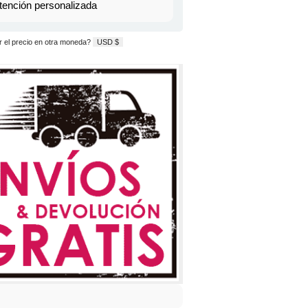
tención personalizada
 el precio en otra moneda?
USD $