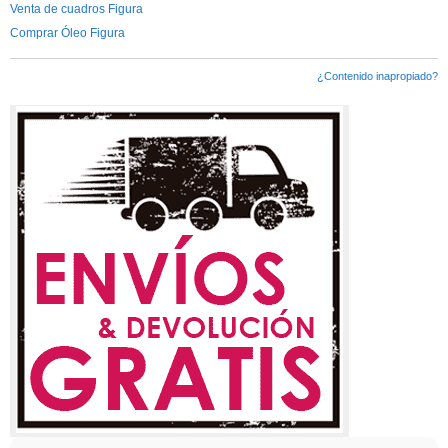
Venta de cuadros Figura
Comprar Óleo Figura
¿Contenido inapropiado?