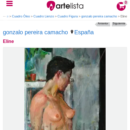
0
e arte
>
Cuadro Óleo
>
Cuadro Lienzo
>
Cuadro Figura
>
gonzalo pereira camacho
>
Eline
Anterior
Siguiente
gonzalo pereira camacho
España
Eline