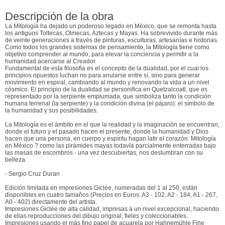
Descripción de la obra
La Mitología ha dejado un poderoso legado en México, que se remonta hasta
los antiguos Toltecas, Olmecas, Aztecas y Mayas. Ha sobrevivido durante más
de veinte generaciones a través de pinturas, esculturas, artesanías e historias.
Como todos los grandes sistemas de pensamiento, la Mitología tiene como
objetivo comprender al mundo, para elevar la conciencia y permitir a la
humanidad acercarse al Creador.
Fundamental de esta filosofía es el concepto de la dualidad, por el cual los
principios opuestos luchan no para anularse entre sí, sino para generar
movimiento en espiral, cambiando al mundo y renovando la vida a un nivel
cósmico. El principio de la dualidad se personifica en Quetzalcoatl, que es
representado por la serpiente emplumada, que simboliza tanto la condición
humana terrenal (la serpiente) y la condición divina (el pájaro): el símbolo de
la humanidad y sus posibilidades.
La Mitología es el ámbito en el que la realidad y la imaginación se encuentran,
donde el futuro y el pasado hacen el presente, donde la humanidad y Dios
hacen que una persona, en cuerpo y espíritu hagan latir el corazón. Mitología
en México ? como las pirámides mayas todavía parcialmente enterradas bajo
las masas de escombros - una vez descubiertas, nos deslumbran con su
belleza.
- Sergio Cruz Duran
Edición limitada en impresiones Giclée, numeradas del 1 al 250, están
disponibles en cuatro tamaños (Precios en Euros: A3 - 102, A2 - 184, A1 - 267,
A0 - 402) directamente del artista.
Impresiones Giclée de alta calidad, impresas a un nivel excepcional, haciendo
de ellas reproducciones del dibujo original, fieles y coleccionables.
Impresiones usando el más fino papel de acuarela por Hahnemühle Fine