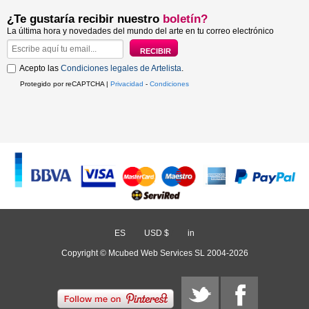
¿Te gustaría recibir nuestro
boletín?
La última hora y novedades del mundo del arte en tu correo electrónico
Acepto las
Condiciones legales de Artelista
.
Protegido por reCAPTCHA |
Privacidad
-
Condiciones
ES
/
USD $
/
in
Copyright © Mcubed Web Services SL 2004-2026