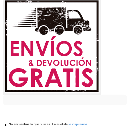
No encuentras lo que buscas. En artelista
te inspiramos