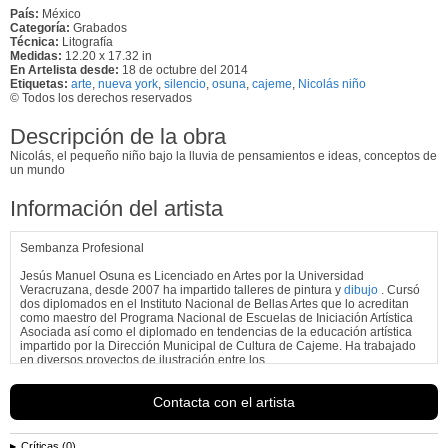
País:
México
Categoría:
Grabados
Técnica:
Litografía
Medidas:
12.20 x 17.32 in
En Artelista desde:
18 de octubre del 2014
Etiquetas:
arte
,
nueva york
,
silencio
,
osuna
,
cajeme
,
Nicolás niño
© Todos los derechos reservados
Descripción de la obra
Nicolás, el pequeño niño bajo la lluvia de pensamientos e ideas, conceptos de
un mundo
Información del artista
Sembanza Profesional
Jesús Manuel Osuna es Licenciado en Artes por la Universidad
Veracruzana, desde 2007 ha impartido talleres de pintura y
dibujo
. Cursó
dos diplomados en el Instituto Nacional de Bellas Artes que lo acreditan
como maestro del Programa Nacional de Escuelas de Iniciación Artística
Asociada así como el diplomado en tendencias de la educación artística
impartido por la Dirección Municipal de Cultura de Cajeme. Ha trabajado
en diversos proyectos de ilustración entre los...
Ver más información de
Jesus Osuna
Contacta con el artista
Críticas (0)