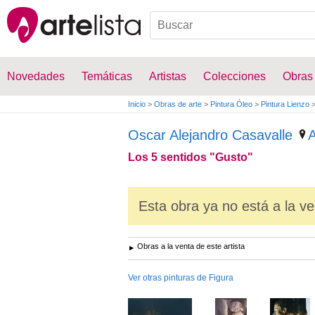
Novedades
Temáticas
Artistas
Colecciones
Obras
Inicio
>
Obras de arte
>
Pintura Óleo
>
Pintura Lienzo
Oscar Alejandro Casavalle
A
Los 5 sentidos "Gusto"
Esta obra ya no está a la ve
Obras a la venta de este artista
Ver otras pinturas de Figura