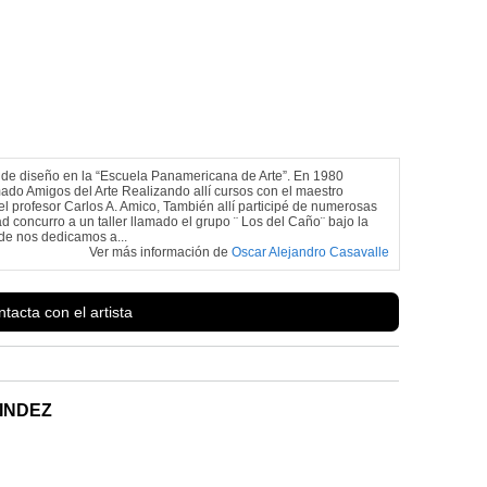
s de diseño en la “Escuela Panamericana de Arte”. En 1980
do Amigos del Arte Realizando allí cursos con el maestro
 el profesor Carlos A. Amico, También allí participé de numerosas
d concurro a un taller llamado el grupo ¨ Los del Caño¨ bajo la
nde nos dedicamos a...
Ver más información de
Oscar Alejandro Casavalle
tacta con el artista
INDEZ