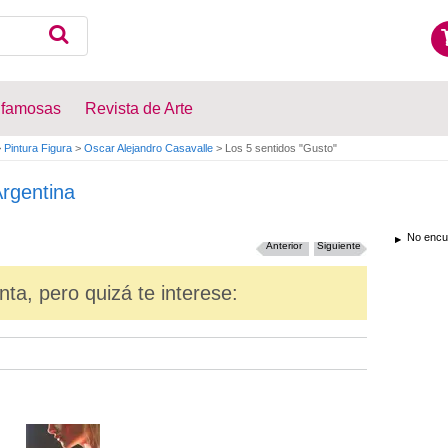
 famosas
Revista de Arte
>
Pintura Figura
>
Oscar Alejandro Casavalle
>
Los 5 sentidos "Gusto"
rgentina
No encue
Anterior
Siguiente
nta, pero quizá te interese: