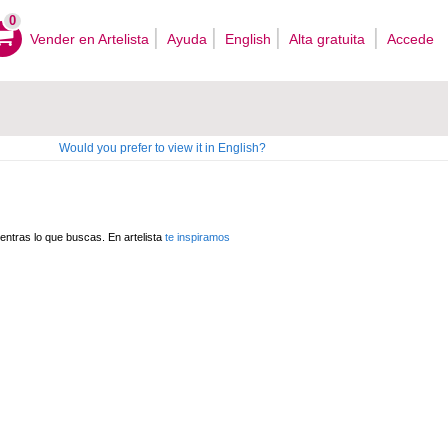
0
Vender en Artelista
Ayuda
English
Alta gratuita
Accede
Would you prefer to view it in English?
ntras lo que buscas. En artelista
te inspiramos