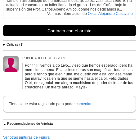
También allí participé de numerosas muestras colectivas hasta 1986. En la
actualidad concurro a un taller llamado el grupo ¨ Los del Caño¨ bajo la
supervisión del Prof. Carlos Alberto Amico, donde nos dedicamos a...
Ver más información de
Oscar Alejandro Casavalle
Contacta con el artista
Críticas (1)
PUBLICADO EL
31-08-2009
Por fin!!!! vemos algo tuyo... y eso que hemos esperado, pero ha
merecido la pena. Estas cinco obras son magníficas, todas ellas,
pero si tengo que elegir una, me quedo con esta, con esa mano
tan maravillosa en la que se siente hasta el calor. Felicidades
Oski, eres genial. me alegro muchísimo de poder disfrutar de tus
creaciones. Un fuerte abrazo. Mayte-
Tienes que estar registrado para poder
comentar
Recomendaciones de Artelista
Ver otras pinturas de Figura