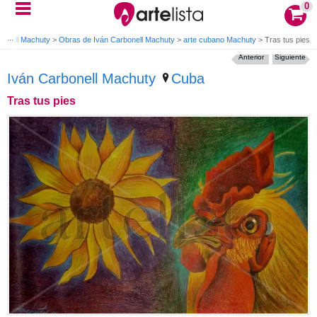
0
bonell Machuty
>
Obras de Iván Carbonell Machuty
>
arte cubano Machuty
>
Tras tus pies
Anterior
Siguiente
Iván Carbonell Machuty
Cuba
Tras tus pies