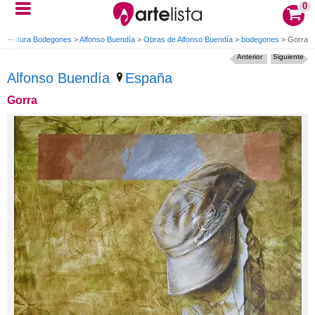
0
>
Pintura Bodegones
>
Alfonso Buendía
>
Obras de Alfonso Buendía
>
bodegones
>
Gorra
Anterior
Siguiente
Alfonso Buendía
España
Gorra