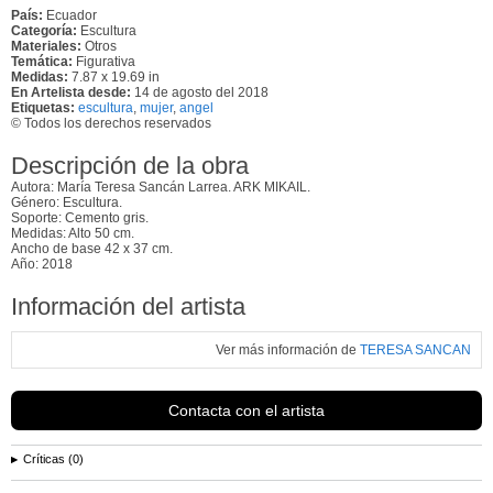
País:
Ecuador
Categoría:
Escultura
Materiales:
Otros
Temática:
Figurativa
Medidas:
7.87 x 19.69 in
En Artelista desde:
14 de agosto del 2018
Etiquetas:
escultura
,
mujer
,
angel
© Todos los derechos reservados
Descripción de la obra
Autora: María Teresa Sancán Larrea. ARK MIKAIL.
Género: Escultura.
Soporte: Cemento gris.
Medidas: Alto 50 cm.
Ancho de base 42 x 37 cm.
Año: 2018
Información del artista
Ver más información de
TERESA SANCAN
Contacta con el artista
Críticas (0)