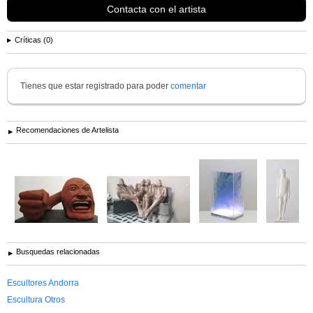
Contacta con el artista
Aplicadas y oficios de Granada. Curso de
dibujo
y escultura Academia
taller del escultor Joaquim Camps en Barcelona. Profesor de pintura y
dibujo durante 5 años en el espacio de...
Ver más información de
angel calvente gutierrez
Críticas (0)
Tienes que estar registrado para poder
comentar
Recomendaciones de Artelista
Busquedas relacionadas
Escultores Andorra
Escultura Otros