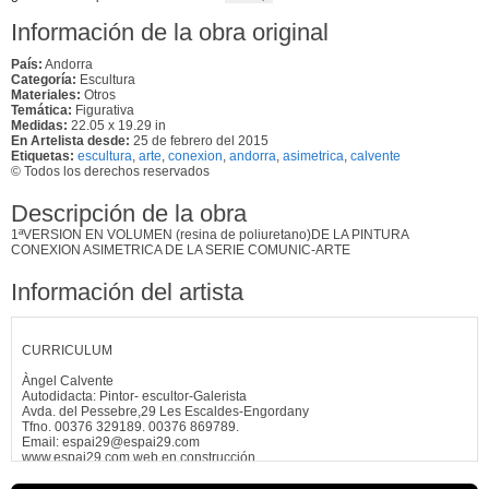
Información de la obra original
País:
Andorra
Categoría:
Escultura
Materiales:
Otros
Temática:
Figurativa
Medidas:
22.05 x 19.29 in
En Artelista desde:
25 de febrero del 2015
Etiquetas:
escultura
,
arte
,
conexion
,
andorra
,
asimetrica
,
calvente
© Todos los derechos reservados
Descripción de la obra
1ªVERSION EN VOLUMEN (resina de poliuretano)DE LA PINTURA
CONEXION ASIMETRICA DE LA SERIE COMUNIC-ARTE
Información del artista
CURRICULUM
Àngel Calvente
Autodidacta: Pintor- escultor-Galerista
Avda. del Pessebre,29 Les Escaldes-Engordany
Tfno. 00376 329189. 00376 869789.
Email: espai29@espai29.com
www.espai29.com web en construcción
Estudios monográficos de pintura y modelado en la Escuela de Artes