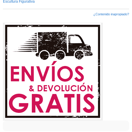
Escultura Figurativa
¿Contenido inapropiado?