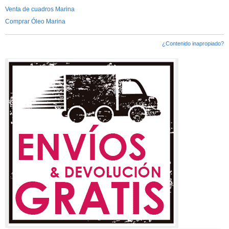
Venta de cuadros Marina
Comprar Óleo Marina
¿Contenido inapropiado?