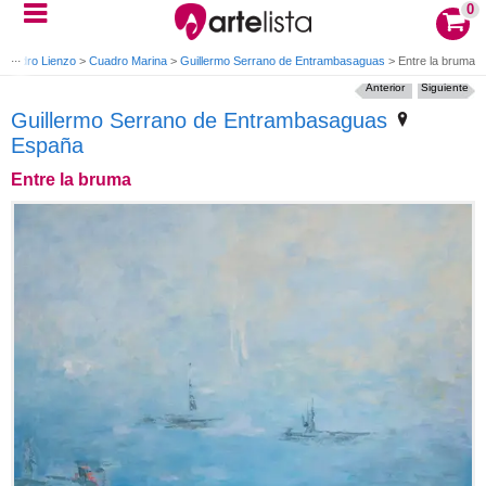
0
Cuadro Lienzo
>
Cuadro Marina
>
Guillermo Serrano de Entrambasaguas
>
Entre la bruma
Anterior
Siguiente
Guillermo Serrano de Entrambasaguas
España
Entre la bruma