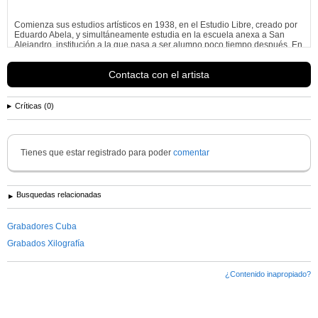
Comienza sus estudios artísticos en 1938, en el Estudio Libre, creado por
Eduardo Abela, y simultáneamente estudia en la escuela anexa a San
Alejandro, institución a la que pasa a ser alumno poco tiempo después. En
1945 termina los estudios, es el...
Ver más información de
Carmelo González Iglesias
Contacta con el artista
Críticas (0)
Tienes que estar registrado para poder
comentar
Busquedas relacionadas
Grabadores Cuba
Grabados Xilografía
¿Contenido inapropiado?