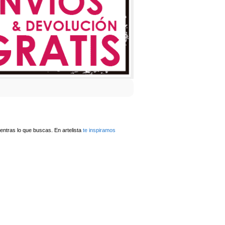
ntras lo que buscas. En artelista
te inspiramos