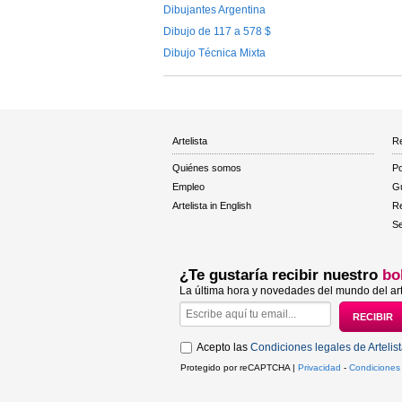
Dibujantes Argentina
Dibujo de 117 a 578 $
Dibujo Técnica Mixta
Artelista
Re
Quiénes somos
Po
Empleo
Gu
Artelista in English
R
Se
¿Te gustaría recibir nuestro
bo
La última hora y novedades del mundo del art
Acepto las
Condiciones legales de Artelis
Protegido por reCAPTCHA |
Privacidad
-
Condiciones