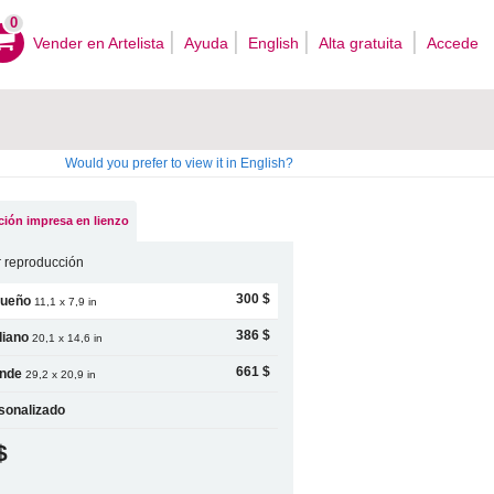
0
Vender en Artelista
Ayuda
English
Alta gratuita
Accede
Would you prefer to view it in English?
ión impresa en lienzo
 reproducción
300 $
ueño
11,1 x 7,9 in
386 $
iano
20,1 x 14,6 in
661 $
nde
29,2 x 20,9 in
sonalizado
$