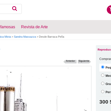
 famosas
Revista de Arte
ica Mixta
>
Sandra Massazza
>
Desde Barraca Peña
a
Reproducc
Comprar
Anterior
Siguiente
Peq
Med
Gra
Per
300 