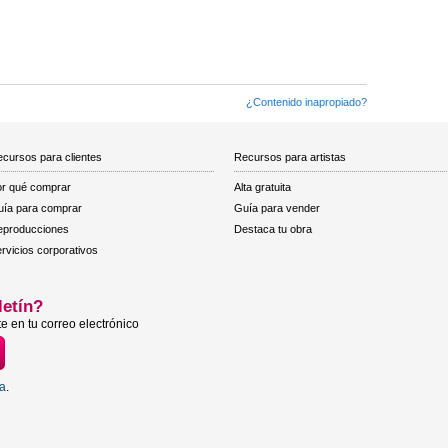
¿Contenido inapropiado?
cursos para clientes
Recursos para artistas
r qué comprar
Alta gratuita
ía para comprar
Guía para vender
eproducciones
Destaca tu obra
rvicios corporativos
letín?
e en tu correo electrónico
ta
.