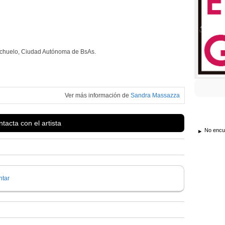
achuelo, Ciudad Autónoma de BsAs.
Ver más información de
Sandra Massazza
tacta con el artista
No encue
tar