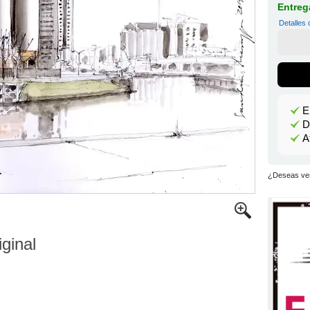
Entrega
Detalles 
E
D
A
¿Deseas ver
iginal