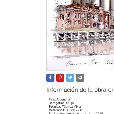
Información de la obra or
País:
Argentina
Categoría:
Dibujo
Técnica:
Técnica Mixta
Medidas:
11.42 x 8.27 in
En Artelista desde:
6 de abril del 2015