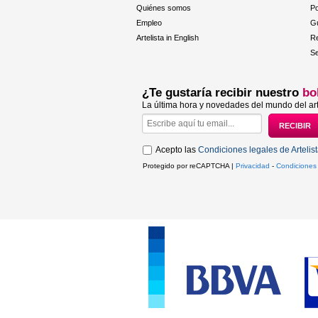
Quiénes somos
Po
Empleo
Gu
Artelista in English
R
Se
¿Te gustaría recibir nuestro
bo
La última hora y novedades del mundo del art
Acepto las
Condiciones legales de Artelis
Protegido por reCAPTCHA |
Privacidad
-
Condiciones