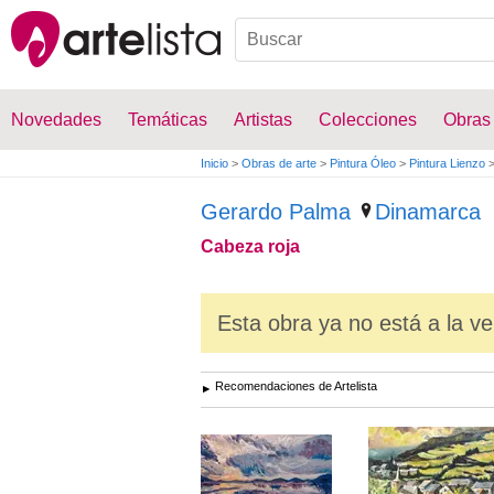
Novedades
Temáticas
Artistas
Colecciones
Obras
Inicio
>
Obras de arte
>
Pintura Óleo
>
Pintura Lienzo
Gerardo Palma
Dinamarca
Cabeza roja
Esta obra ya no está a la ve
Recomendaciones de Artelista