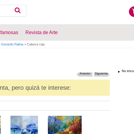
 famosas
Revista de Arte
>
Gerardo Palma
>
Cabeza roja
No encue
Anterior
Siguiente
nta, pero quizá te interese: