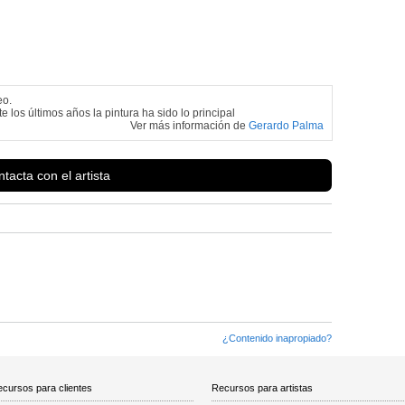
eo.
e los últimos años la pintura ha sido lo principal
Ver más información de
Gerardo Palma
tacta con el artista
¿Contenido inapropiado?
cursos para clientes
Recursos para artistas