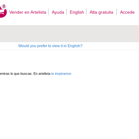
0
Vender en Artelista
Ayuda
English
Alta gratuita
Accede
Would you prefer to view it in English?
ntras lo que buscas. En artelista
te inspiramos