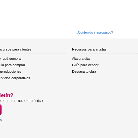
¿Contenido inapropiado?
cursos para clientes
Recursos para artistas
r qué comprar
Alta gratuita
ía para comprar
Guía para vender
eproducciones
Destaca tu obra
rvicios corporativos
letín?
e en tu correo electrónico
ta
.