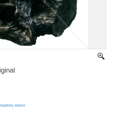
iginal
madeira
,
dopico