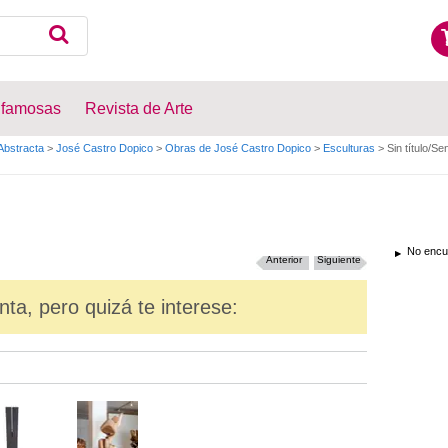
 famosas
Revista de Arte
Abstracta
>
José Castro Dopico
>
Obras de José Castro Dopico
>
Esculturas
>
Sin título/Sen
No encue
Anterior
Siguiente
nta, pero quizá te interese: