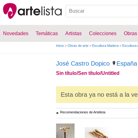
Novedades
Temáticas
Artistas
Colecciones
Obras
Inicio
>
Obras de arte
>
Escultura Madera
>
Escultura 
José Castro Dopico
España
Sin título/Sen título/Untitled
Esta obra ya no está a la ve
Recomendaciones de Artelista