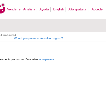
0
Vender en Artelista
Ayuda
English
Alta gratuita
Accede
 título/Untitled
Would you prefer to view it in English?
ntras lo que buscas. En artelista
te inspiramos