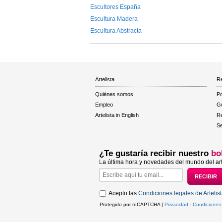
Escultores España
Escultura Madera
Escultura Abstracta
Artelista
Re
Quiénes somos
Po
Empleo
Gu
Artelista in English
R
Se
¿Te gustaría recibir nuestro
bo
La última hora y novedades del mundo del art
Acepto las
Condiciones legales de Artelis
Protegido por reCAPTCHA |
Privacidad
-
Condiciones