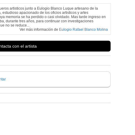
eros artisticos junto a Eulogio Blanco Luque artesano de la
 estudioso apacionado de los oficios artisticos y artes
cuya memoria se ha perdido o casi olvidado. Mas tarde ingreso en
doba, durante tres años, para continuar con investigaciones
ue no se reduce...
Ver más información de
Eulogio Rafael Blanco Molina
tacta con el artista
tar