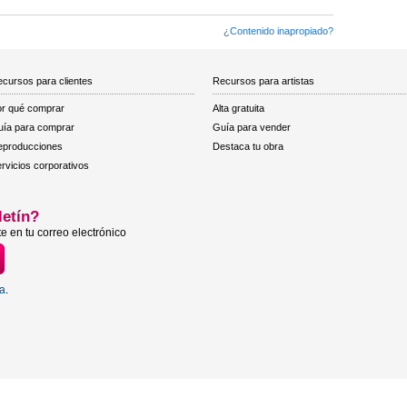
¿Contenido inapropiado?
cursos para clientes
Recursos para artistas
r qué comprar
Alta gratuita
ía para comprar
Guía para vender
eproducciones
Destaca tu obra
rvicios corporativos
letín?
e en tu correo electrónico
ta
.