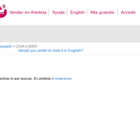
0
Vender en Artelista
Ayuda
English
Alta gratuita
Accede
epujado
>
CAJA CUERO
Would you prefer to view it in English?
ntras lo que buscas. En artelista
te inspiramos