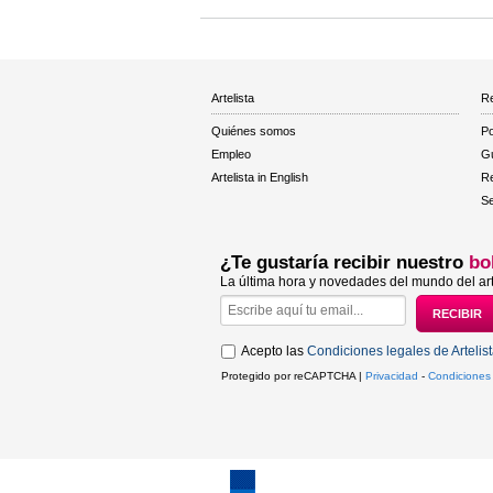
Artelista
Re
Quiénes somos
Po
Empleo
Gu
Artelista in English
R
Se
¿Te gustaría recibir nuestro
bo
La última hora y novedades del mundo del art
Acepto las
Condiciones legales de Artelis
Protegido por reCAPTCHA |
Privacidad
-
Condiciones