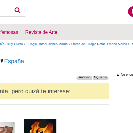
 famosas
Revista de Arte
nía Piel y Cuero
>
Eulogio Rafael Blanco Molina
>
Obras de Eulogio Rafael Blanco Molina
>
R
España
No encue
Anterior
Siguiente
nta, pero quizá te interese: