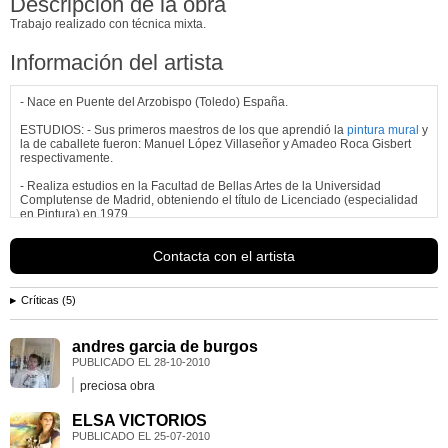
Descripción de la obra
Trabajo realizado con técnica mixta.
Información del artista
- Nace en Puente del Arzobispo (Toledo) España.
ESTUDIOS: - Sus primeros maestros de los que aprendió la
pintura mural
y
la de caballete fueron: Manuel López Villaseñor y Amadeo Roca Gisbert
respectivamente.
- Realiza estudios en la Facultad de Bellas Artes de la Universidad
Complutense de Madrid, obteniendo el título de Licenciado (especialidad
en Pintura) en 1979.
-De 1980 a 1982 cursa estudios de especialidad de Grabado, obteniendo
Contacta con el artista
el título correspondiente.
...
Ver más información de
Eustaquio Carrasco Carrasco
Críticas (5)
andres garcia de burgos
PUBLICADO EL
28-10-2010
preciosa obra
ELSA VICTORIOS
PUBLICADO EL
25-07-2010