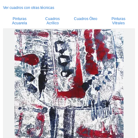
Ver cuadros con otras técnicas
Pinturas
Cuadros
Cuadros Óleo
Pinturas
Acuarela
Acrílico
Vitrales