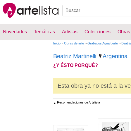
Novedades
Temáticas
Artistas
Colecciones
Obras
Inicio
>
Obras de arte
>
Grabados Aguafuerte
>
Beatriz
Beatriz Martinelli
Argentina
¿Y ÉSTO PORQUÉ?
Esta obra ya no está a la ve
Recomendaciones de Artelista