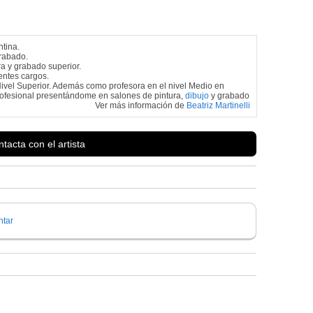
ntina.
grabado.
ra y grabado superior.
ntes cargos.
Nivel Superior. Además como profesora en el nivel Medio en
profesional presentándome en salones de pintura,
dibujo
y grabado
Ver más información de
Beatriz Martinelli
tacta con el artista
tar