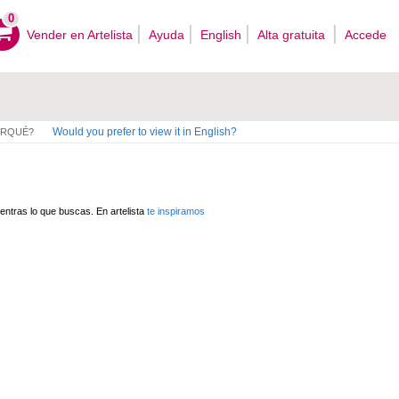
0
Vender en Artelista
Ayuda
English
Alta gratuita
Accede
Would you prefer to view it in English?
ORQUÉ?
ntras lo que buscas. En artelista
te inspiramos