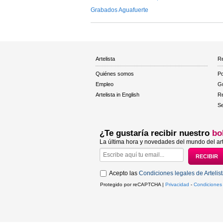
Grabados Aguafuerte
Artelista
Re
Quiénes somos
Po
Empleo
Gu
Artelista in English
R
Se
¿Te gustaría recibir nuestro
bo
La última hora y novedades del mundo del art
Acepto las
Condiciones legales de Artelis
Protegido por reCAPTCHA |
Privacidad
-
Condiciones