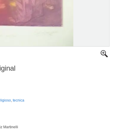
iginal
eligioso
,
tecnica
z Martinelli