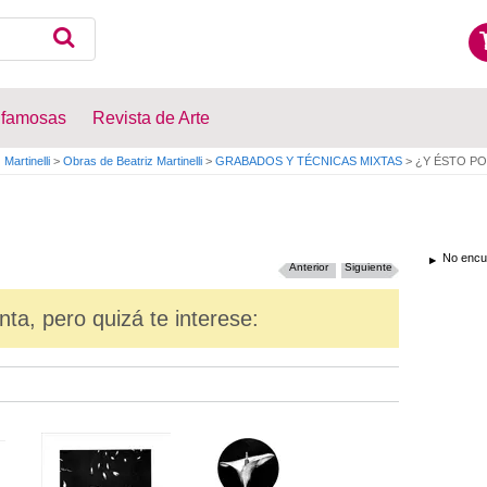
 famosas
Revista de Arte
 Martinelli
>
Obras de Beatriz Martinelli
>
GRABADOS Y TÉCNICAS MIXTAS
>
¿Y ÉSTO P
No encue
Anterior
Siguiente
nta, pero quizá te interese: