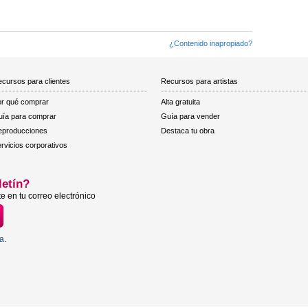
¿Contenido inapropiado?
cursos para clientes
Recursos para artistas
r qué comprar
Alta gratuita
ía para comprar
Guía para vender
eproducciones
Destaca tu obra
rvicios corporativos
letín?
e en tu correo electrónico
ta
.