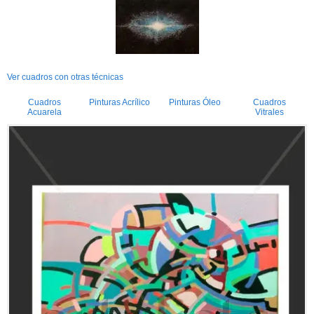
Ver cuadros con otras técnicas
Cuadros
Pinturas Acrílico
Pinturas Óleo
Cuadros
Acuarela
Vitrales