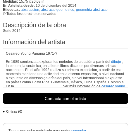
Medidas:
15.75 x 20.08 in
En Artelista desde:
10 de diciembre del 2014
Etiquetas:
abstraccion
,
abstracto geometrico
,
geometria abstracto
© Todos los derechos reservados
Descripción de la obra
Serie 2014
Información del artista
Cesáreo Young Panamá 1971-?
En 1989 comienza a explorar los métodos de creación a partir del
dibujo
,
la pintura, la cerámica, en talleres libres dictados por diversos artistas
nacionales. En el año 1992 realiza su primera exposición, a partir de este
momento mantiene una actividad en la escena expositiva, a nivel nacional
a expuesto en diversas galerías del país, a nivel internacional a expuesto
en países como Costa Rica, Guatemala, México, Cuba, España, Colombia.
En la
Ver más información de
cesareo young
Contacta con el artista
Críticas (0)
Tienes que estar registrado para poder
comentar