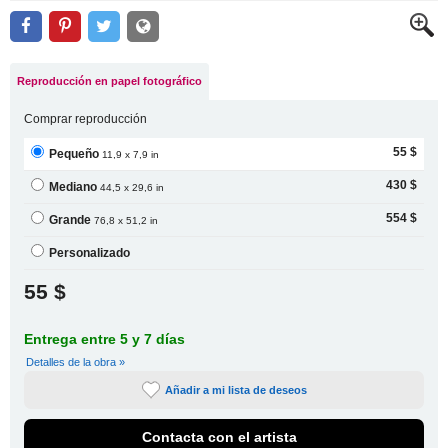
Reproducción en papel fotográfico
Comprar reproducción
55 $
Pequeño
11,9 x 7,9 in
430 $
Mediano
44,5 x 29,6 in
554 $
Grande
76,8 x 51,2 in
Personalizado
55 $
Entrega entre 5 y 7 días
Detalles de la obra »
Añadir a mi lista de deseos
Contacta con el artista