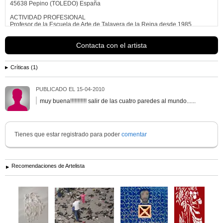
45638 Pepino (TOLEDO) España
ACTIVIDAD PROFESIONAL
Profesor de la Escuela de Arte de Talavera de la Reina desde 1985
EXPOSICIONES COLECTIVAS MÁS IMPORTANTES
Contacta con el artista
1983 -Jóvenes Ceramistas Valencianos. Valencia
1984 -Mostra de Cerámica, Sala Torre I, Torrente. Valencia
-Galería Adama. Madrid
1985 -Europalia. Bruselas
Críticas (1)
-Ceramistas Catalanes, Olot. Gerona
-Cerámica Actual a la Comunitat Valenciana,...
Ver más información de
Antonio Olmos López
PUBLICADO EL
15-04-2010
muy buena!!!!!!!!!!! salir de las cuatro paredes al mundo......
Tienes que estar registrado para poder
comentar
Recomendaciones de Artelista