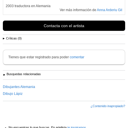
2003 traductora en Alemania
Ver más información de
Anna Arderiu Gil
Contacta con el artista
Críticas (0)
Tienes que estar registrado para poder
comentar
Busquedas relacionadas
Dibujantes Alemania
Dibujo Lápiz
¿Contenido inapropiado?
No encuentras lo que buscas. En artelista
te inspiramos