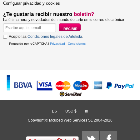
Configurar privacidad y cookies
¿Te gustaría recibir nuestro
boletín?
La última hora y novedades del mundo del arte en tu correo electrónico
Acepto las
Condiciones legales de Artelista
.
Protegido por reCAPTCHA |
Privacidad
-
Condiciones
ES
/
USD $
/
in
Copyright © Mcubed Web Services SL 2004-2026