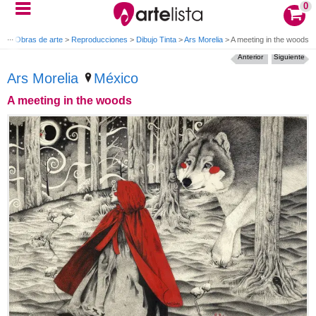
0
cio
>
Obras de arte
>
Reproducciones
>
Dibujo Tinta
>
Ars Morelia
>
A meeting in the woods
Anterior
Siguiente
Ars Morelia
México
A meeting in the woods