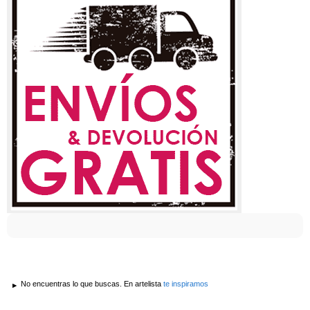
No encuentras lo que buscas. En artelista
te inspiramos