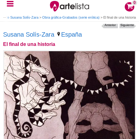
0
ras de Susana Solís-Zara
>
Obra gráfica-Grabados (serie erótica)
>
El final de una historia
Anterior
Siguiente
Susana Solís-Zara
España
El final de una historia