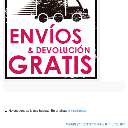
No encuentras lo que buscas. En artelista
te inspiramos
Would you prefer to view it in English?