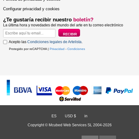
Configurar privacidad y cookies
¿Te gustaría recibir nuestro
boletín?
La última hora y novedades del mundo del arte en tu correo electrónico
Acepto las
Condiciones legales de Artelista
.
Protegido por reCAPTCHA |
Privacidad
-
Condiciones
ES
/
USD $
/
in
Copyright © Mcubed Web Services SL 2004-2026