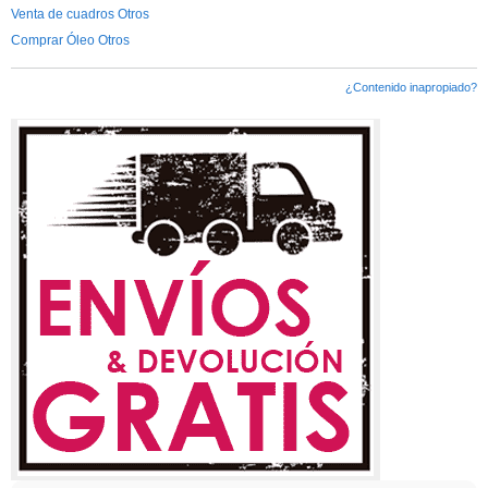
Venta de cuadros Otros
Comprar Óleo Otros
¿Contenido inapropiado?