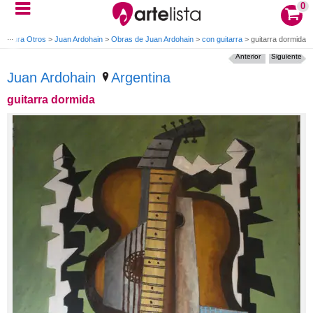
0
Pintura Otros
>
Juan Ardohain
>
Obras de Juan Ardohain
>
con guitarra
>
guitarra dormida
Anterior
Siguiente
Juan Ardohain
Argentina
guitarra dormida