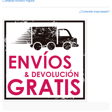
Comprar Acrílico Figura
¿Contenido inapropiado?