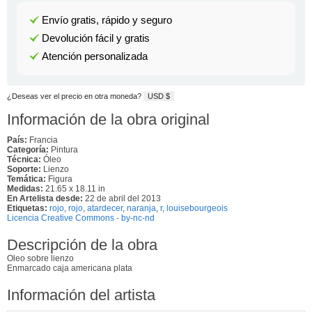
Envío gratis, rápido y seguro
Devolución fácil y gratis
Atención personalizada
¿Deseas ver el precio en otra moneda?
USD $
Información de la obra original
País:
Francia
Categoría:
Pintura
Técnica:
Óleo
Soporte:
Lienzo
Temática:
Figura
Medidas:
21.65 x 18.11 in
En Artelista desde:
22 de abril del 2013
Etiquetas:
rojo
,
rojo
,
atardecer
,
naranja
,
r
,
louisebourgeois
Licencia Creative Commons - by-nc-nd
Descripción de la obra
Oleo sobre lienzo
Enmarcado caja americana plata
Información del artista