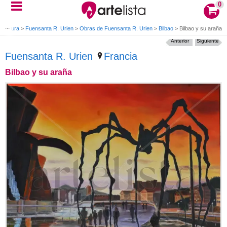
0
o Figura
>
Fuensanta R. Urien
>
Obras de Fuensanta R. Urien
>
Bilbao
>
Bilbao y su araña
Anterior
Siguiente
Fuensanta R. Urien
Francia
Bilbao y su araña