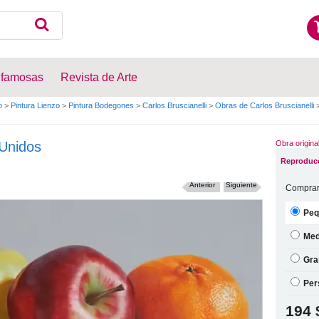
 famosas
Revista de Arte
o
>
Pintura Lienzo
>
Pintura Bodegones
>
Carlos Bruscianelli
>
Obras de Carlos Bruscianelli
Unidos
Obra origina
Reproducc
Anterior
Siguiente
Comprar
Peq
Med
Gra
Per
194 