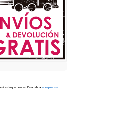
ntras lo que buscas. En artelista
te inspiramos