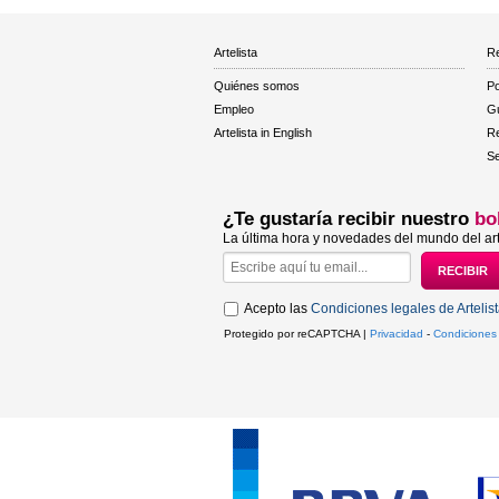
Artelista
Re
Quiénes somos
Po
Empleo
Gu
Artelista in English
R
Se
¿Te gustaría recibir nuestro
bo
La última hora y novedades del mundo del art
Acepto las
Condiciones legales de Artelis
Protegido por reCAPTCHA |
Privacidad
-
Condiciones