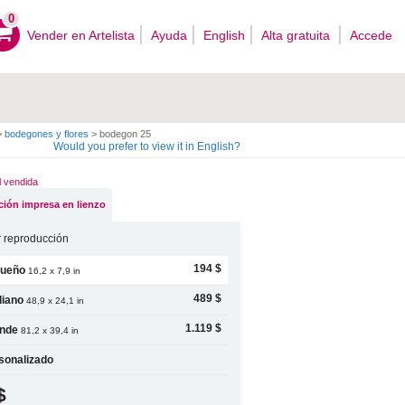
0
Vender en Artelista
Ayuda
English
Alta gratuita
Accede
>
bodegones y flores
>
bodegon 25
Would you prefer to view it in English?
l vendida
ión impresa en lienzo
 reproducción
194 $
ueño
16,2 x 7,9 in
489 $
iano
48,9 x 24,1 in
1.119 $
nde
81,2 x 39,4 in
sonalizado
$