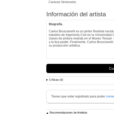
Caracas Venezuela.
Información del artista
Biografía.
Carlos Bruscianelli es un pintor Realista nacid
estudios de Ingeniería Civil en la Universidad 
clases de pintura realista en el Museo Tessari 
y la tiza pastel. Finalmente, Carlos Brusciane
su producción artística.
En el Museo Tessari ? Rizzo inicia su formació
ese periodo, el participa en el salón anual en
Simultáneamente el participó en el salón anual
Con
consecutivas y obteniendo dos menciones honor
logra ser finalista en el año 2012.
Críticas (0)
En el año 2008, por primera vez, expone su ob
Galería LPG de su ciudad natal. A partir del a
específicamente en las ciudades de Miami y N
el Participa en el "Art Revolution Taipei" repr
categoría "Still Life" del prestigioso salón or
Tienes que estar registrado para poder
comen
pintura realista más importantes de la actuali
inestabilidad política y económica y residenci
Recomendaciones de Artelista