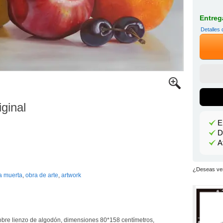
Entrega
Detalles 
iginal
E
D
A
¿Deseas ver
a muerta
,
obra de arte
,
artwork
 sobre lienzo de algodón, dimensiones 80*158 centímetros,