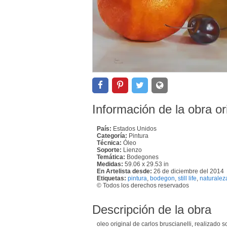
Información de la obra or
País:
Estados Unidos
Categoría:
Pintura
Técnica:
Óleo
Soporte:
Lienzo
Temática:
Bodegones
Medidas:
59.06 x 29.53 in
En Artelista desde:
26 de diciembre del 2014
Etiquetas:
pintura
,
bodegon
,
still life
,
naturalez
© Todos los derechos reservados
Descripción de la obra
oleo original de carlos bruscianelli, realizado