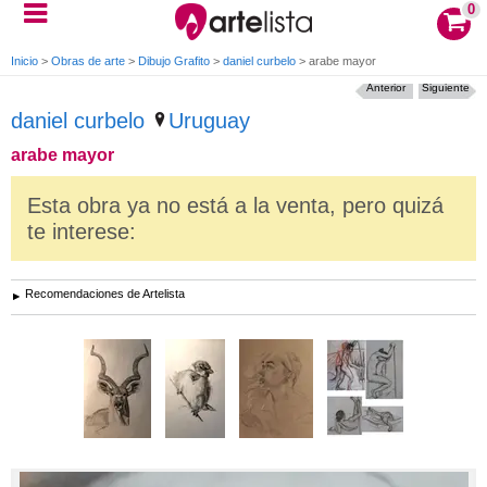
0
Inicio
>
Obras de arte
>
Dibujo Grafito
>
daniel curbelo
>
arabe mayor
Anterior
Siguiente
daniel curbelo
Uruguay
arabe mayor
Esta obra ya no está a la venta, pero quizá
te interese:
Recomendaciones de Artelista