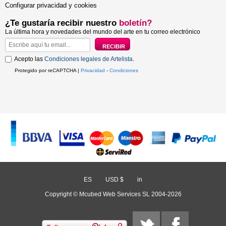
Configurar privacidad y cookies
¿Te gustaría recibir nuestro
boletín?
La última hora y novedades del mundo del arte en tu correo electrónico
Acepto las
Condiciones legales de Artelista
.
Protegido por reCAPTCHA |
Privacidad
-
Condiciones
ES
/
USD $
/
in
Copyright © Mcubed Web Services SL 2004-2026