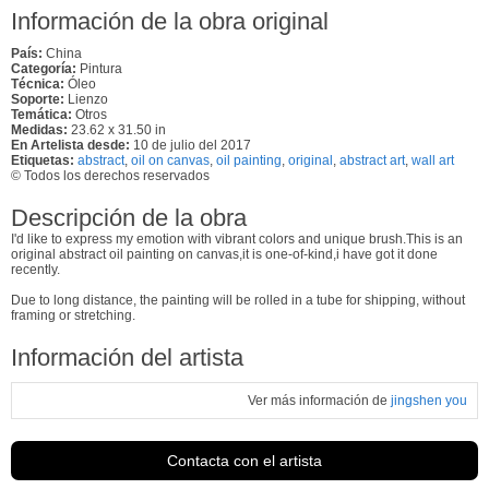
Información de la obra original
País:
China
Categoría:
Pintura
Técnica:
Óleo
Soporte:
Lienzo
Temática:
Otros
Medidas:
23.62 x 31.50 in
En Artelista desde:
10 de julio del 2017
Etiquetas:
abstract
,
oil on canvas
,
oil painting
,
original
,
abstract art
,
wall art
© Todos los derechos reservados
Descripción de la obra
I'd like to express my emotion with vibrant colors and unique brush.This is an
original abstract oil painting on canvas,it is one-of-kind,i have got it done
recently.
Due to long distance, the painting will be rolled in a tube for shipping, without
framing or stretching.
Información del artista
Ver más información de
jingshen you
Contacta con el artista