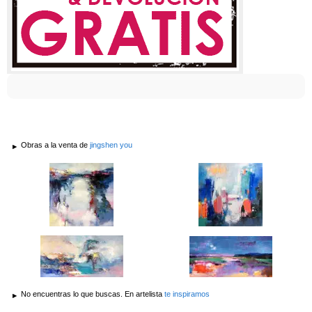
Obras a la venta de
jingshen you
No encuentras lo que buscas. En artelista
te inspiramos