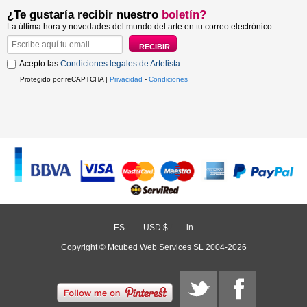
¿Te gustaría recibir nuestro
boletín?
La última hora y novedades del mundo del arte en tu correo electrónico
Acepto las
Condiciones legales de Artelista
.
Protegido por reCAPTCHA |
Privacidad
-
Condiciones
ES
/
USD $
/
in
Copyright © Mcubed Web Services SL 2004-2026