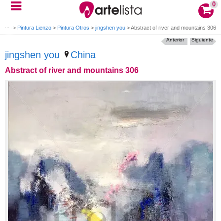
0
 Óleo
>
Pintura Lienzo
>
Pintura Otros
>
jingshen you
>
Abstract of river and mountains 306
Anterior
Siguiente
jingshen you
China
Abstract of river and mountains 306