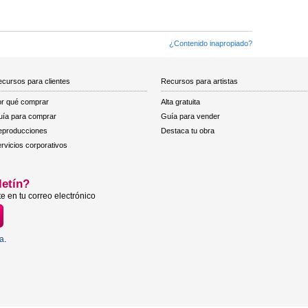
¿Contenido inapropiado?
cursos para clientes
Recursos para artistas
r qué comprar
Alta gratuita
ía para comprar
Guía para vender
eproducciones
Destaca tu obra
rvicios corporativos
letín?
e en tu correo electrónico
ta
.