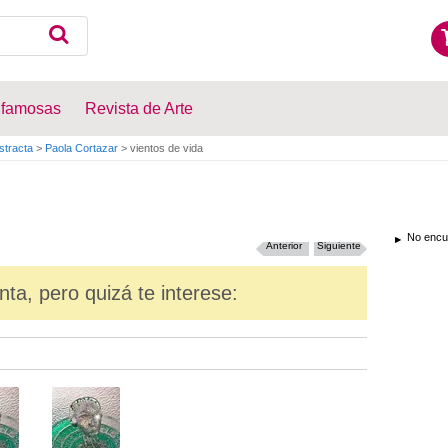
 famosas
Revista de Arte
stracta
>
Paola Cortazar
>
vientos de vida
No encue
Anterior
Siguiente
nta, pero quizá te interese: