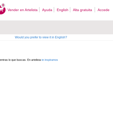
0
Vender en Artelista
Ayuda
English
Alta gratuita
Accede
Would you prefer to view it in English?
ntras lo que buscas. En artelista
te inspiramos