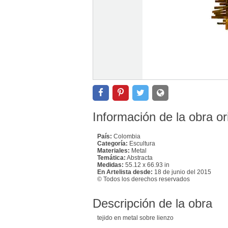
Información de la obra or
País:
Colombia
Categoría:
Escultura
Materiales:
Metal
Temática:
Abstracta
Medidas:
55.12 x 66.93 in
En Artelista desde:
18 de junio del 2015
© Todos los derechos reservados
Descripción de la obra
tejido en metal sobre lienzo