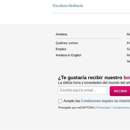
Escultura Abstracta
Artelista
Re
Quiénes somos
Po
Empleo
Gu
Artelista in English
R
Se
¿Te gustaría recibir nuestro
bo
La última hora y novedades del mundo del art
Acepto las
Condiciones legales de Artelis
Protegido por reCAPTCHA |
Privacidad
-
Condiciones