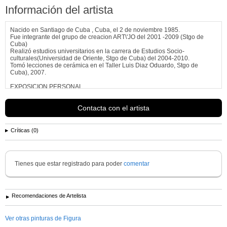
Información del artista
Nacido en Santiago de Cuba , Cuba, el 2 de noviembre 1985.
Fue integrante del grupo de creacion ART\'JO del 2001 -2009 (Stgo de
Cuba)
Realizó estudios universitarios en la carrera de Estudios Socio-
culturales(Universidad de Oriente, Stgo de Cuba) del 2004-2010.
Tomó lecciones de cerámica en el Taller Luis Diaz Oduardo, Stgo de
Cuba), 2007.
EXPOSICION PERSONAL
2014 \"FACHADAS\" (Pintura). Galería Meyer & Kangangi. Biel/Bienne,
Contacta con el artista
Suiza.
2010 \"Fachadas\"(pintura) . Centro Provincial de ...
Ver más información de
rayder balsinde
Críticas (0)
Tienes que estar registrado para poder
comentar
Recomendaciones de Artelista
Ver otras pinturas de Figura