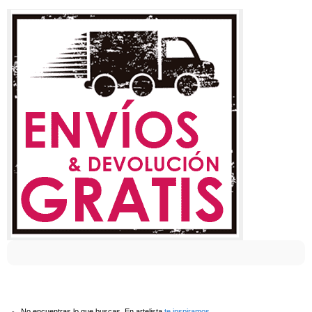
No encuentras lo que buscas. En artelista
te inspiramos