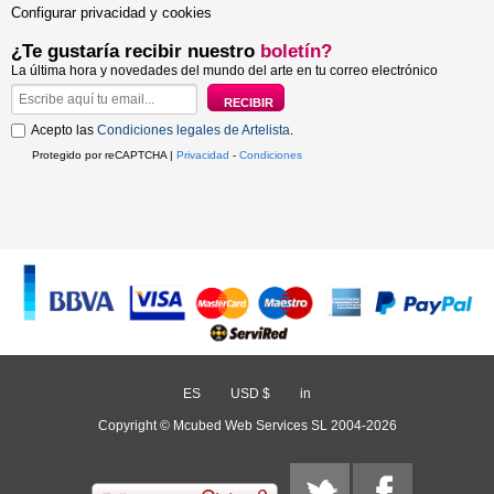
Configurar privacidad y cookies
¿Te gustaría recibir nuestro
boletín?
La última hora y novedades del mundo del arte en tu correo electrónico
Acepto las
Condiciones legales de Artelista
.
Protegido por reCAPTCHA |
Privacidad
-
Condiciones
ES
/
USD $
/
in
Copyright © Mcubed Web Services SL 2004-2026